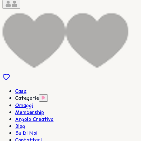
Casa
Categorie
Omaggi
Membership
Angolo Creativo
Blog
Su Di Noi
Contattaci