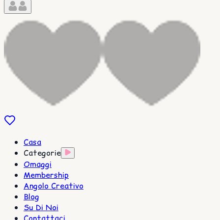
Casa
Categorie
Omaggi
Membership
Angolo Creativo
Blog
Su Di Noi
Contattaci