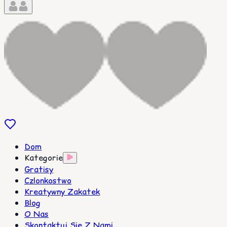
Dom
Kategorie
Gratisy
Czlonkostwo
Kreatywny Zakatek
Blog
O Nas
Skontaktuj Sie Z Nami