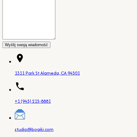
Wyślij swoją wiadomość
1311 Park St Alameda, CA 94501
+1 (945) 215-8881
studio@bogiki.com