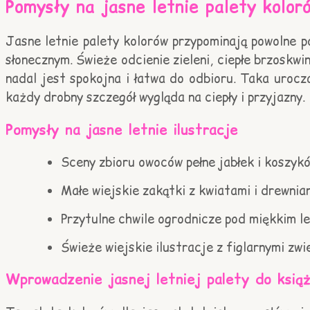
Pomysły na jasne letnie palety kolor
Jasne letnie palety kolorów przypominają powolne 
słonecznym. Świeże odcienie zieleni, ciepłe brzoskw
nadal jest spokojna i łatwa do odbioru. Taka urocz
każdy drobny szczegół wygląda na ciepły i przyjazny.
Pomysły na jasne letnie ilustracje
Sceny zbioru owoców pełne jabłek i koszyk
Małe wiejskie zakątki z kwiatami i drewni
Przytulne chwile ogrodnicze pod miękkim l
Świeże wiejskie ilustracje z figlarnymi zw
Wprowadzenie jasnej letniej palety do książ