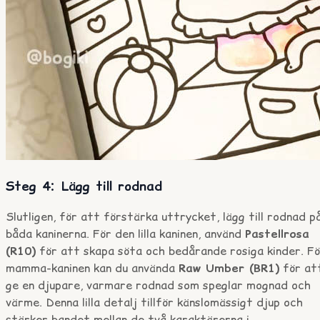
Steg 4: Lägg till rodnad
Slutligen, för att förstärka uttrycket, lägg till rodnad p
båda kaninerna. För den lilla kaninen, använd
Pastellrosa
(R10)
för att skapa söta och bedårande rosiga kinder. F
mamma-kaninen kan du använda
Raw Umber (BR1)
för at
ge en djupare, varmare rodnad som speglar mognad och
värme. Denna lilla detalj tillför känslomässigt djup och
stärker bandet mellan de två karaktärerna i