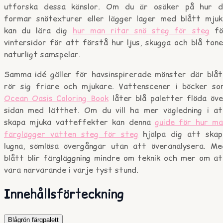
utforska dessa känslor. Om du är osäker på hur d
formar snötexturer eller lägger lager med blått mjuk
kan du lära dig
hur man ritar snö steg för steg
fö
vintersidor för att förstå hur ljus, skugga och blå ton
naturligt samspelar.
Samma idé gäller för havsinspirerade mönster där blåt
rör sig friare och mjukare. Vattenscener i böcker so
Ocean Oasis Coloring Book
låter blå paletter flöda öve
sidan med lätthet. Om du vill ha mer vägledning i at
skapa mjuka vatteffekter kan denna
guide för hur ma
färglägger vatten steg för steg
hjälpa dig att skap
lugna, sömlösa övergångar utan att överanalysera. Me
blått blir färgläggning mindre om teknik och mer om at
vara närvarande i varje tyst stund.
Innehållsförteckning
Blågrön färgpalett