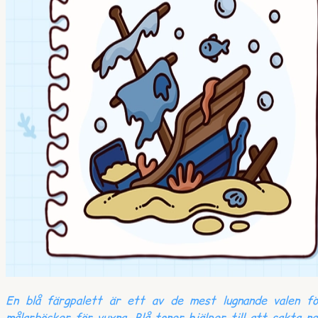
En blå färgpalett är ett av de mest lugnande valen fö
målarböcker för vuxna. Blå toner hjälper till att sakta n