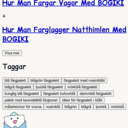
Hur Man Fargar Vagor Med BOGIKI
4
Hur Man Farglagger Natthimlen Med
BOGIKI
Visa mer
Taggar
blå färgpalett
blågrön färgpalett
färgpalett med marinblått
blågrå färgpalett
ljusblå färgpalett
mörkblå färgpalett
kunglig blå färgpalett
färgpalett turkosblå
dammblå färgpalett
palett med lavendelblå färgtoner
idéer för färgpalett i blått
målarböcker för vuxna
marinblå
blågrön
blågrå
ljusblå
mörkblå