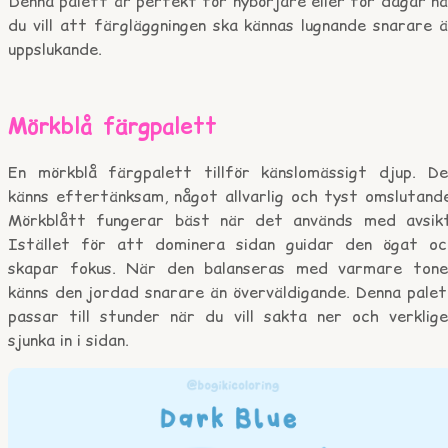
Denna palett är perfekt för nybörjare eller för dagar n
du vill att färgläggningen ska kännas lugnande snarare 
uppslukande.
Mörkblå färgpalett
En mörkblå färgpalett tillför känslomässigt djup. De
känns eftertänksam, något allvarlig och tyst omslutande
Mörkblått fungerar bäst när det används med avsikt
Istället för att dominera sidan guidar den ögat oc
skapar fokus. När den balanseras med varmare tone
känns den jordad snarare än överväldigande. Denna palet
passar till stunder när du vill sakta ner och verklige
sjunka in i sidan.