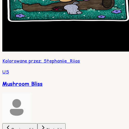
Kolorowane przez
:
Stephaniie_Riios
US
Mushroom Bliss