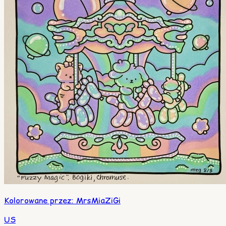
Kolorowane przez
:
MrsMiaZiGi
US