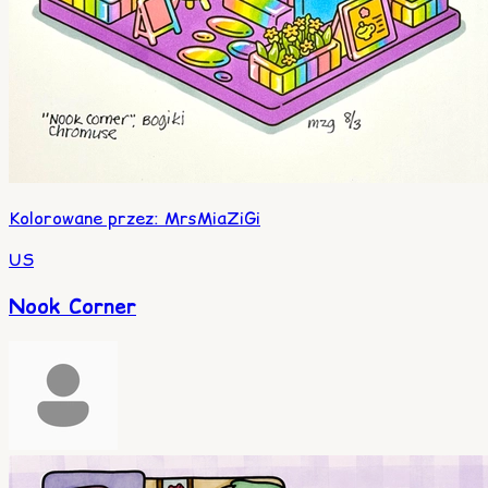
Kolorowane przez
:
MrsMiaZiGi
US
Nook Corner