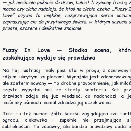
— jak nieśmiałe pukanie do drzwi, bukiet trzymany trochę 
mocno czy cicha nadzieja, że ktoś na ciebie czeka. „Fuzzy 
Love” ożywia to miękkie, rozgrzewające serce uczucie
zapraszając cię do przytulnego świata, w którym uczucia 
proste, szczere i delikatnie znajome.
Fuzzy In Love — Słodka scena, któr
zaskakująco wydaje się prawdziwa
Na tej ilustracji mały pies stoi w progu, z czerwonym
różami ukrytymi za plecami. Wyraźnie jest zdenerwowany
ale zdeterminowany — to drobne przypomnienie, jak miłoś
często wypycha nas ze strefy komfortu. Kot prz
drzwiach zdaje się już wiedzieć, co nadchodzi, a je
nieśmiały uśmiech niemal zdradza jej oczekiwanie.
Jest tu też humor: żółta kaczka zaglądająca zza furtk
ogrodu, ciekawska i zupełnie nie przejmująca si
subtelnością. To zabawny, ale bardzo prawdziwy dodate