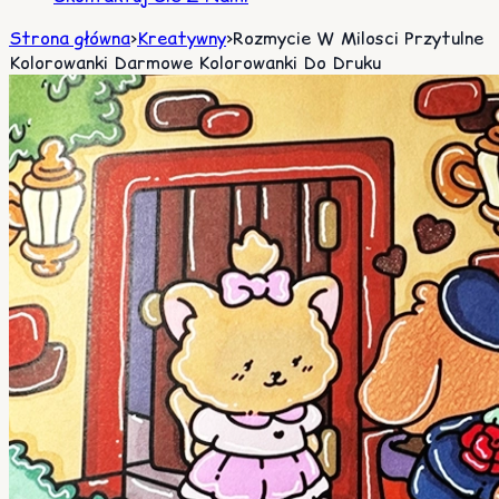
Strona główna
>
Kreatywny
>
Rozmycie W Milosci Przytulne
Kolorowanki Darmowe Kolorowanki Do Druku