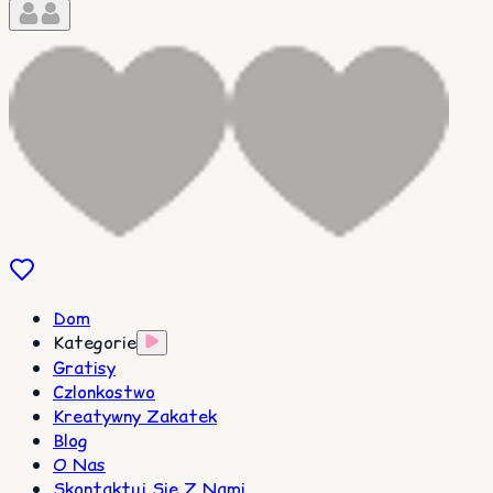
Dom
Kategorie
Gratisy
Czlonkostwo
Kreatywny Zakatek
Blog
O Nas
Skontaktuj Sie Z Nami