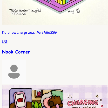
Kolorowane przez
:
MrsMiaZiGi
US
Nook Corner