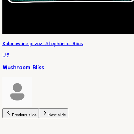
Kolorowane przez
:
Stephaniie_Riios
US
Mushroom Bliss
Previous slide
Next slide