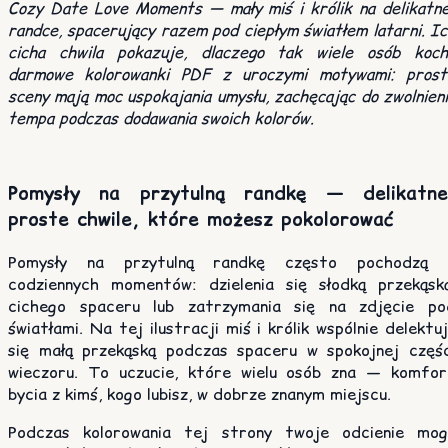
Cozy Date Love Moments — mały miś i królik na delikatne
randce, spacerujący razem pod ciepłym światłem latarni. I
cicha chwila pokazuje, dlaczego tak wiele osób koch
darmowe kolorowanki PDF z uroczymi motywami: prost
sceny mają moc uspokajania umysłu, zachęcając do zwolnien
tempa podczas dodawania swoich kolorów.
Pomysły na przytulną randkę — delikatne
proste chwile, które możesz pokolorować
Pomysły na przytulną randkę często pochodzą 
codziennych momentów: dzielenia się słodką przekąską
cichego spaceru lub zatrzymania się na zdjęcie po
światłami. Na tej ilustracji miś i królik wspólnie delektu
się małą przekąską podczas spaceru w spokojnej częśc
wieczoru. To uczucie, które wielu osób zna — komfor
bycia z kimś, kogo lubisz, w dobrze znanym miejscu.
Podczas kolorowania tej strony twoje odcienie mog