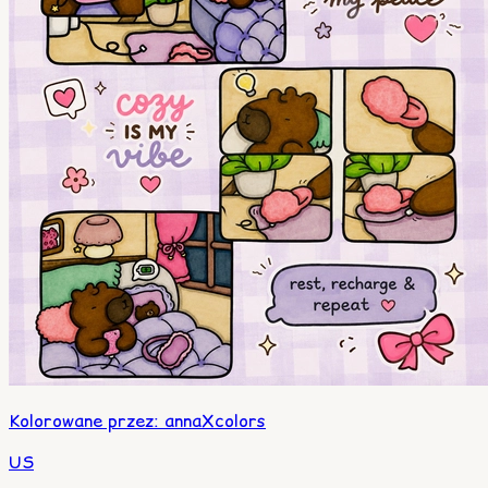
Kolorowane przez
:
annaXcolors
US