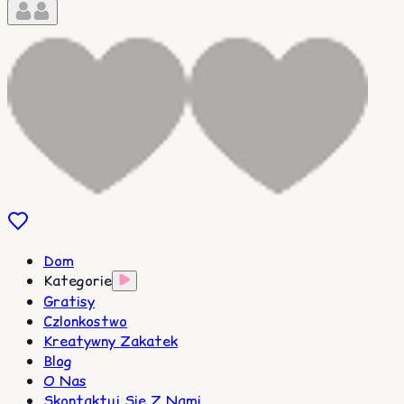
Dom
Kategorie
Gratisy
Czlonkostwo
Kreatywny Zakatek
Blog
O Nas
Skontaktuj Sie Z Nami