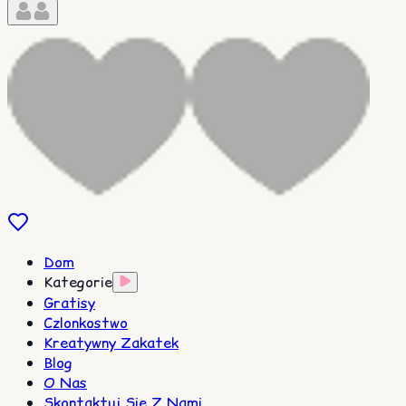
Dom
Kategorie
Gratisy
Czlonkostwo
Kreatywny Zakatek
Blog
O Nas
Skontaktuj Sie Z Nami