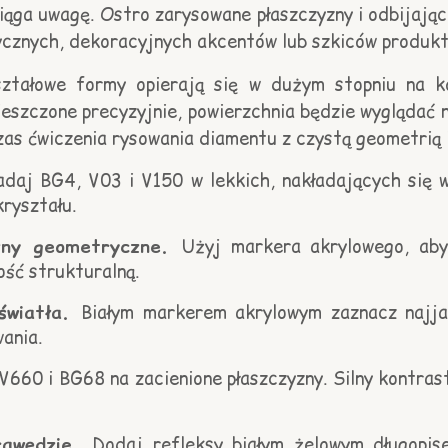
iąga uwagę. Ostro zarysowane płaszczyzny i odbijając
stycznych, dekoracyjnych akcentów lub szkiców produ
ztałowe formy opierają się w dużym stopniu na ko
ieszczone precyzyjnie, powierzchnia będzie wyglądać n
zas ćwiczenia rysowania diamentu z czystą geometrią
adaj BG4, V03 i V150 w lekkich, nakładających się 
ryształu.
yzny geometryczne.
Użyj markera akrylowego, aby
ość strukturalną.
światła.
Białym markerem akrylowym zaznacz najjaś
ania.
V660 i BG68 na zacienione płaszczyzny. Silny kontras
rawędzie.
Dodaj refleksy białym żelowym długopis