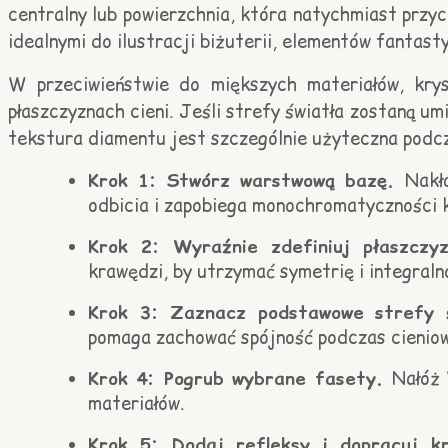
centralny lub powierzchnia, która natychmiast przyc
idealnymi do ilustracji biżuterii, elementów fanta
W przeciwieństwie do miększych materiałów, krys
płaszczyznach cieni. Jeśli strefy światła zostaną um
tekstura diamentu jest szczególnie użyteczna podc
Krok 1: Stwórz warstwową bazę.
Nakł
odbicia i zapobiega monochromatyczności k
Krok 2: Wyraźnie zdefiniuj płaszcz
krawędzi, by utrzymać symetrię i integraln
Krok 3: Zaznacz podstawowe strefy 
pomaga zachować spójność podczas cieniow
Krok 4: Pogrub wybrane fasety.
Nałóż 
materiałów.
Krok 5: Dodaj refleksy i dopracuj k