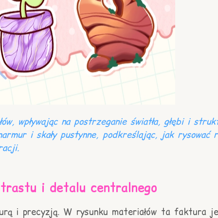
ów, wpływając na postrzeganie światła, głębi i stru
rmur i skały pustynne, podkreślając, jak rysować ró
acji.
trastu i detalu centralnego
urą i precyzją. W rysunku materiałów ta faktura j