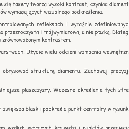
e się fasety tworzą wysoki kontrast, czyniąc diament
któw wymagających wizualnego podkreślenia.
ntrolowanych refleksach i wyraźnie zdefiniowanyc
a przezroczystą i trójwymiarową, a nie płaską. Dlateg
 i zrównoważonym kontrastem.
warstwach. Użycie wielu odcieni wzmacnia wewnętrzn
 obrysować strukturę diamentu. Zachowaj precyzj
niejsze płaszczyzny. Wczesne określenie tych stre
t zwiększa blask i podkreśla punkt centralny w rysunk
em wzdłuż wybranych krawędzi i punktów przecięcia