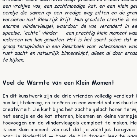
een vrolijke vos, een zachtmoedige kat, en een klein ge
eendje die samen op een vredige weg zitten en de gron
versieren met kleurrijk krijt. Hun grootste creatie is e
enorme vlindervleugel, waardoor de vos verandert in ee
speelse, “echte” vlinder — een prachtig klein moment wa
iedereen van kan genieten. Het is het soort scène dat w
graag terugvinden in een kleurboek voor volwassenen, wa
rust zacht en natuurlijk binnensluipt, alleen al door erna
te kijken.
Voel de Warmte van een Klein Moment
In dit kunstwerk zijn de drie vrienden volledig verdiept 
hun krijttekening, en creëren ze een wereld vol onschuld 
creativiteit. Je kunt bijna het zachte gelach horen terwi
het eendje en de kat sterren, bloemen en kleine vormpje
toevoegen om de vlindervleugels compleet te maken. He
is een klein moment van rust dat je zachtjes terugvoer
naar je kindertijd — toen de tijd trager leek te gaan