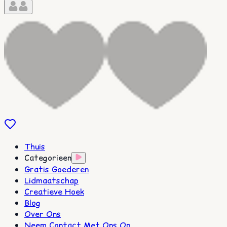
Thuis
Categorieen
Gratis Goederen
Lidmaatschap
Creatieve Hoek
Blog
Over Ons
Neem Contact Met Ons Op