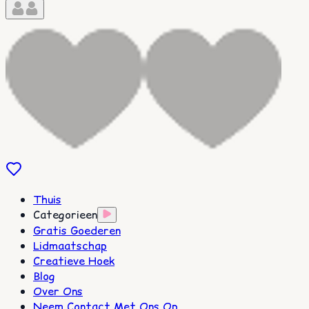
Thuis
Categorieen
Gratis Goederen
Lidmaatschap
Creatieve Hoek
Blog
Over Ons
Neem Contact Met Ons Op