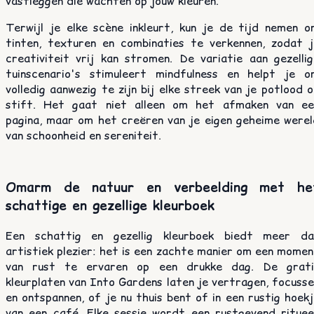
vastleggen die wachten op jouw kleuren.
Terwijl je elke scène inkleurt, kun je de tijd nemen o
tinten, texturen en combinaties te verkennen, zodat j
creativiteit vrij kan stromen. De variatie aan gezellig
tuinscenario's stimuleert mindfulness en helpt je o
volledig aanwezig te zijn bij elke streek van je potlood 
stift. Het gaat niet alleen om het afmaken van ee
pagina, maar om het creëren van je eigen geheime werel
van schoonheid en sereniteit.
Omarm de natuur en verbeelding met he
schattige en gezellige kleurboek
Een schattig en gezellig kleurboek biedt meer da
artistiek plezier: het is een zachte manier om een mome
van rust te ervaren op een drukke dag. De grati
kleurplaten van Into Gardens laten je vertragen, focuss
en ontspannen, of je nu thuis bent of in een rustig hoek
van een café. Elke sessie wordt een rustgevend ritueel