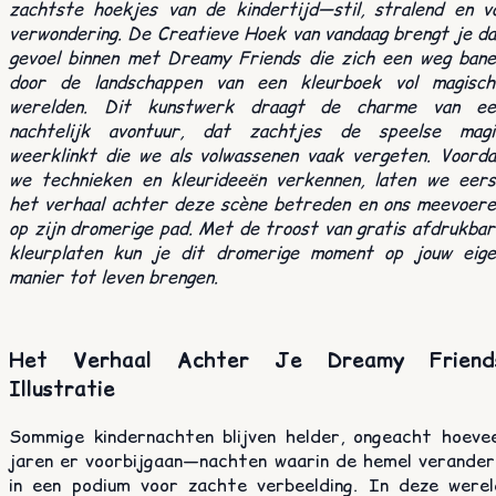
zachtste hoekjes van de kindertijd—stil, stralend en vo
verwondering. De Creatieve Hoek van vandaag brengt je d
gevoel binnen met Dreamy Friends die zich een weg bane
door de landschappen van een kleurboek vol magisch
werelden. Dit kunstwerk draagt de charme van ee
nachtelijk avontuur, dat zachtjes de speelse magi
weerklinkt die we als volwassenen vaak vergeten. Voorda
we technieken en kleurideeën verkennen, laten we eers
het verhaal achter deze scène betreden en ons meevoere
op zijn dromerige pad. Met de troost van gratis afdrukba
kleurplaten kun je dit dromerige moment op jouw eige
manier tot leven brengen.
Het Verhaal Achter Je Dreamy Friend
Illustratie
Sommige kindernachten blijven helder, ongeacht hoevee
jaren er voorbijgaan—nachten waarin de hemel verander
in een podium voor zachte verbeelding. In deze werel