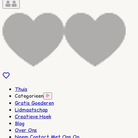
Thuis
Categorieen
Gratis Goederen
Lidmaatschap
Creatieve Hoek
Blog
Over Ons
Neem Contact Met Ons Op