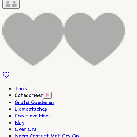
Thuis
Categorieen
Gratis Goederen
Lidmaatschap
Creatieve Hoek
Blog
Over Ons
Neem Contact Met Ons Op