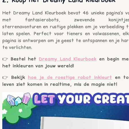
Het Dreamy Land Kleurboek bevat 46 unieke pagina’s vo
met fantasierobots, zwevende konijntjes
sterrenavonturen en rustige plekken om je verbeelding t
laten spelen. Perfect voor tieners en volwassenen, elk
pagina is ontworpen om je geest te ontspannen en je har
te verlichten.
👉
Bestel het
Dreamy Land Kleurboek
en begin me
het inkleuren van jouw wereld!
👉
Bekijk
hoe je de roestige robot inkleurt
en to
leven ziet komen in realtime, mis de magie niet!