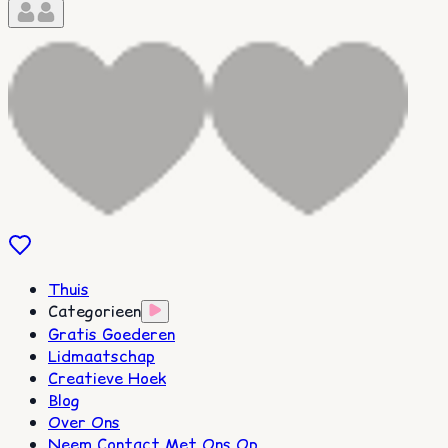
Thuis
Categorieen
Gratis Goederen
Lidmaatschap
Creatieve Hoek
Blog
Over Ons
Neem Contact Met Ons Op