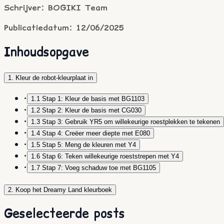
Schrijver: BOGIKI Team
Publicatiedatum: 12/06/2025
Inhoudsopgave
1. Kleur de robot-kleurplaat in
•
1.1 Stap 1: Kleur de basis met BG1103
•
1.2 Stap 2: Kleur de basis met CG030
•
1.3 Stap 3: Gebruik YR5 om willekeurige roestplekken te tekenen
•
1.4 Stap 4: Creëer meer diepte met E080
•
1.5 Stap 5: Meng de kleuren met Y4
•
1.6 Stap 6: Teken willekeurige roeststrepen met Y4
•
1.7 Stap 7: Voeg schaduw toe met BG1105
2. Koop het Dreamy Land kleurboek
Geselecteerde posts