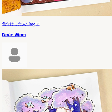
色付けした人
:
Bogiki
Dear Mom