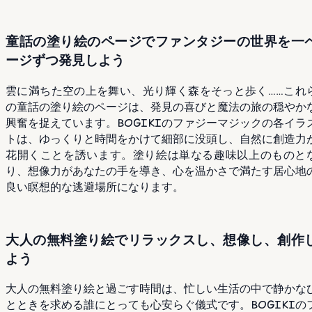
童話の塗り絵のページでファンタジーの世界を一
ージずつ発見しよう
雲に満ちた空の上を舞い、光り輝く森をそっと歩く……これ
の童話の塗り絵のページは、発見の喜びと魔法の旅の穏やか
興奮を捉えています。BOGIKIのファジーマジックの各イラ
トは、ゆっくりと時間をかけて細部に没頭し、自然に創造力
花開くことを誘います。塗り絵は単なる趣味以上のものと
り、想像力があなたの手を導き、心を温かさで満たす居心地
良い瞑想的な逃避場所になります。
大人の無料塗り絵でリラックスし、想像し、創作
よう
大人の無料塗り絵と過ごす時間は、忙しい生活の中で静かな
とときを求める誰にとっても心安らぐ儀式です。BOGIKIの