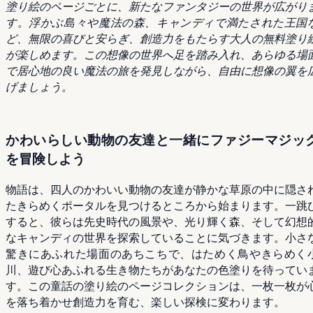
塗り絵のページごとに、新たなファンタジーの世界が広がり
す。浮かぶ島々や魔法の森、キャンディで満たされた王国
ど、無限の喜びと安らぎ、創造力をもたらす大人の無料塗り
が楽しめます。この想像の世界へ足を踏み入れ、あらゆる場
で居心地の良い魔法の旅を発見しながら、自由に想像の翼を
げましょう。
かわいらしい動物の友達と一緒にファジーマジッ
を冒険しよう
物語は、四人のかわいい動物の友達が静かな草原の中に隠さ
たきらめくポータルを見つけるところから始まります。一跳
すると、彼らは先史時代の風景や、光り輝く森、そして幻想
なキャンディの世界を探索していることに気づきます。小さ
驚きにあふれた場面のあちこちで、はためく鳥やきらめく
川、遊び心あふれる生き物たちがあなたの色塗りを待ってい
す。この童話の塗り絵のページコレクションは、一枚一枚が
を落ち着かせ創造力を育む、楽しい探検に変わります。