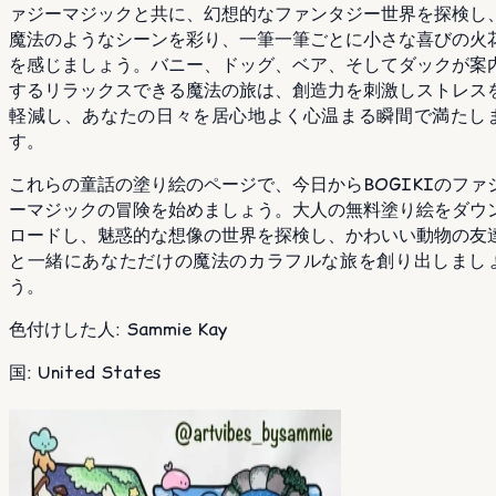
ァジーマジックと共に、幻想的なファンタジー世界を探検し
魔法のようなシーンを彩り、一筆一筆ごとに小さな喜びの火
を感じましょう。バニー、ドッグ、ベア、そしてダックが案
するリラックスできる魔法の旅は、創造力を刺激しストレス
軽減し、あなたの日々を居心地よく心温まる瞬間で満たし
す。
これらの童話の塗り絵のページで、今日からBOGIKIのファ
ーマジックの冒険を始めましょう。大人の無料塗り絵をダウ
ロードし、魅惑的な想像の世界を探検し、かわいい動物の友
と一緒にあなただけの魔法のカラフルな旅を創り出しまし
う。
色付けした人
:
Sammie Kay
国
:
United States