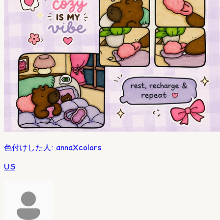
色付けした人
:
annaXcolors
US