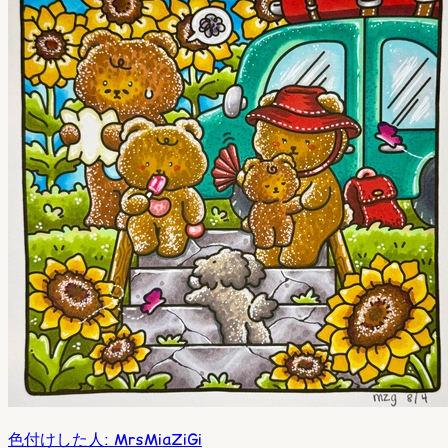
色付けした人
:
MrsMiaZiGi