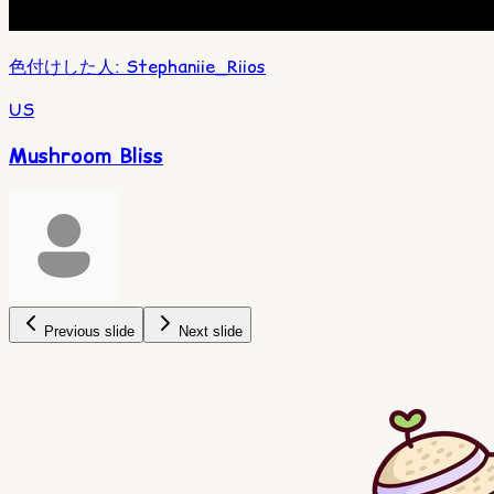
色付けした人
:
Stephaniie_Riios
US
Mushroom Bliss
Previous slide
Next slide