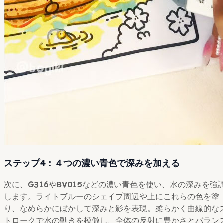
ステップ4：４つの濃い青色で深みを加える
次に、
G316
や
BV015
などの濃い青色を使い、水の深みを強
します。ライトブルーのシェイプ周辺や上にこれらの色を塗
り、なめらかにぼかして深みと影を表現。柔らかく曲線的な
トロークで水の動きを模倣し、全体の反射に豊かさとバラン