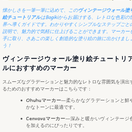
懐かしさを一筆一筆に込めて、この
ヴィンテージウォール塗
絵チュートリアル
はBogikiからお届けする、レトロな色彩の
界へ導くガイドです。わかりやすくシンプルなステップごと
説明で、魅力的で気軽に仕上げることができます。マーカー
手に取り、さあこの楽しく創造的な塗り絵の旅に出かけまし
う！
ヴィンテージウォール塗り絵チュートリ
ルにおすすめのマーカー
スムーズなグラデーションと魅力的なレトロな雰囲気を演出
るためのおすすめマーカーはこちらです：
Ohuhuマーカー
―柔らかなグラデーションと鮮
かなトーンに最適です。
Cenvavaマーカー
―深みと暖かいヴィンテージ
を加えるのにぴったりです。