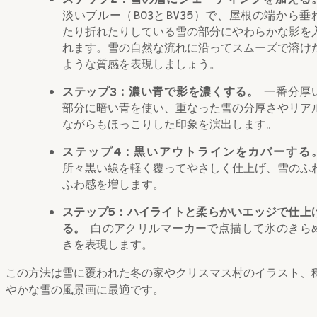
淡いブルー（B03とBV35）で、屋根の端から垂
たり折れたりしている雪の部分にやわらかな影を
れます。雪の自然な流れに沿ってスムーズで溶け
ような質感を表現しましょう。
ステップ3：濃い青で影を濃くする。
一番分厚
部分に暗い青を使い、重なった雪の分厚さやリア
ながらもほっこりした印象を演出します。
ステップ4：黒いアウトラインをカバーする
所々黒い線を軽く覆ってやさしく仕上げ、雪のふ
ふわ感を増します。
ステップ5：ハイライトと柔らかいエッジで仕上
る。
白のアクリルマーカーで点描して氷のきら
きを表現します。
この方法は雪に覆われた冬の家やクリスマス村のイラスト、
やかな雪の風景画に最適です。