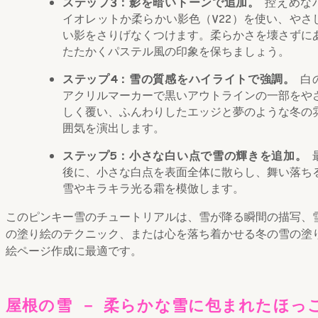
ステップ3：影を暗いトーンで追加。
控えめな
イオレットか柔らかい影色（V22）を使い、やさ
い影をさりげなくつけます。柔らかさを壊さずに
たたかくパステル風の印象を保ちましょう。
ステップ4：雪の質感をハイライトで強調。
白
アクリルマーカーで黒いアウトラインの一部をや
しく覆い、ふんわりしたエッジと夢のような冬の
囲気を演出します。
ステップ5：小さな白い点で雪の輝きを追加。
後に、小さな白点を表面全体に散らし、舞い落ち
雪やキラキラ光る霜を模倣します。
このピンキー雪のチュートリアルは、雪が降る瞬間の描写、
の塗り絵のテクニック、または心を落ち着かせる冬の雪の塗
絵ページ作成に最適です。
屋根の雪 － 柔らかな雪に包まれたほっ