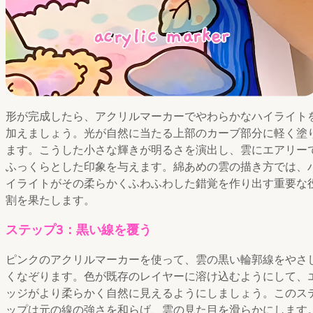
形が完成したら、アクリルマーカーでやわらかなハイライト
加えましょう。光が自然に当たる上部のカーブ部分に軽く塗
ます。こうした小さな輝きが明るさを演出し、雲にエアリー
ふっくらとした印象を与えます。綿あめの雲の描き方では、
イライトがその柔らかくふわふわした錯覚を作り出す重要な
割を果たします。
ステップ3：黒い線を覆う
ピンクのアクリルマーカーを使って、雲の黒い輪郭線をやさ
くなぞります。色が既存のレイヤーに溶け込むようにして、
ッジがより柔らかく自然に見えるようにしましょう。このス
ップは元の線の強さを和らげ、雲の見た目を滑らかにします