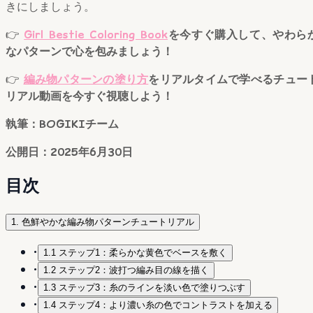
きにしましょう。
👉
Girl Bestie Coloring Book
を今すぐ購入して、やわら
なパターンで心を包みましょう！
👉
編み物パターンの塗り方
をリアルタイムで学べるチュー
リアル動画を今すぐ視聴しよう！
執筆：BOGIKIチーム
公開日：2025年6月30日
目次
1. 色鮮やかな編み物パターンチュートリアル
•
1.1 ステップ1：柔らかな黄色でベースを敷く
•
1.2 ステップ2：波打つ編み目の線を描く
•
1.3 ステップ3：糸のラインを淡い色で塗りつぶす
•
1.4 ステップ4：より濃い糸の色でコントラストを加える