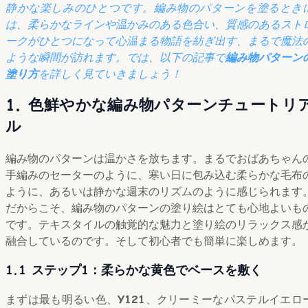
静かな楽しみのひとつです。編み物のパターンを塗るとき
は、柔らかなラインや温かみのある色合い、質感のあるスト
ークがひとつになって心温まる物語を紡ぎ出す、まるで魔法
ような瞬間が訪れます。では、以下の記事で
編み物パターン
塗り方
を詳しく見ていきましょう！
1. 色鮮やかな編み物パターンチュートリ
ル
編み物のパターンは温かさを放ちます。まるでおばあちゃん
手編みのセーターのように、寒い日に包み込む柔らかな毛布
ように、あるいは静かな週末のリズムのように感じられます
だからこそ、編み物のパターンの塗り絵はとても心地よいも
です。テキスタイルの触覚的な魅力と塗り絵のリラックス感
融合しているのです。そして初心者でも簡単に楽しめます。
1.1 ステップ1：柔らかな黄色でベースを敷く
まずは最も明るい色、
Y121
、クリーミーなパステルイエロ