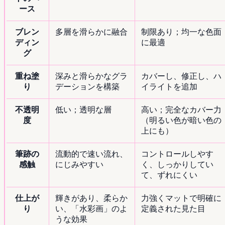
ース
ブレン
多層を滑らかに融合
制限あり；均一な色面
ディン
に最適
グ
重ね塗
深みと滑らかなグラ
カバーし、修正し、ハ
り
デーションを構築
イライトを追加
不透明
低い；透明な層
高い；完全なカバー力
度
（明るい色が暗い色の
上にも）
筆跡の
流動的で速い流れ、
コントロールしやす
感触
にじみやすい
く、しっかりしてい
て、ずれにくい
仕上が
輝きがあり、柔らか
力強くマットで明確に
り
い、「水彩画」のよ
定義された見た目
うな効果