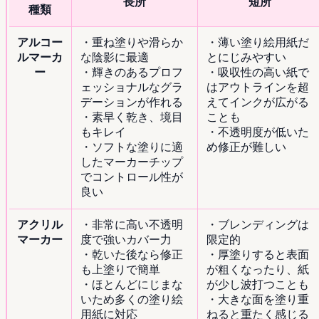
長所
短所
種類
アルコー
・重ね塗りや滑らか
・薄い塗り絵用紙だ
ルマーカ
な陰影に最適
とにじみやすい
ー
・輝きのあるプロフ
・吸収性の高い紙で
ェッショナルなグラ
はアウトラインを超
デーションが作れる
えてインクが広がる
・素早く乾き、境目
ことも
もキレイ
・不透明度が低いた
・ソフトな塗りに適
め修正が難しい
したマーカーチップ
でコントロール性が
良い
アクリル
・非常に高い不透明
・ブレンディングは
マーカー
度で強いカバー力
限定的
・乾いた後なら修正
・厚塗りすると表面
も上塗りで簡単
が粗くなったり、紙
・ほとんどにじまな
が少し波打つことも
いため多くの塗り絵
・大きな面を塗り重
用紙に対応
ねると重たく感じる