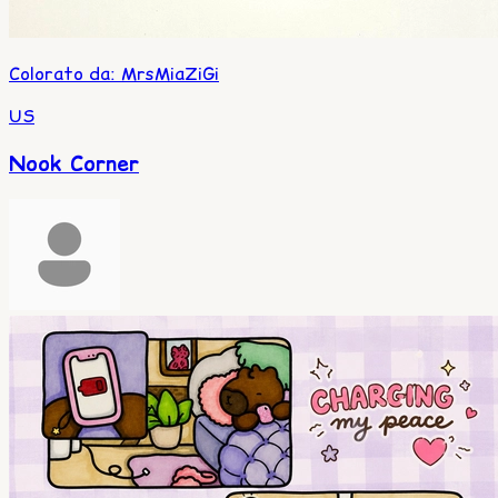
Colorato da
:
MrsMiaZiGi
US
Nook Corner