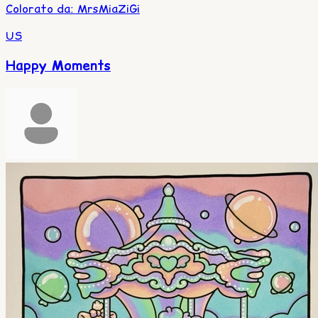
Colorato da
:
MrsMiaZiGi
US
Happy Moments