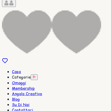
Casa
Categorie
Omaggi
Membership
Angolo Creativo
Blog
Su Di Noi
Contattaci