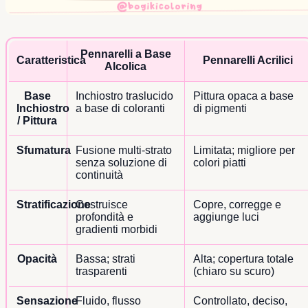
Pennarelli a Base
Caratteristica
Pennarelli Acrilici
Alcolica
Base
Inchiostro traslucido
Pittura opaca a base
Inchiostro
a base di coloranti
di pigmenti
/ Pittura
Sfumatura
Fusione multi-strato
Limitata; migliore per
senza soluzione di
colori piatti
continuità
Stratificazione
Costruisce
Copre, corregge e
profondità e
aggiunge luci
gradienti morbidi
Opacità
Bassa; strati
Alta; copertura totale
trasparenti
(chiaro su scuro)
Sensazione
Fluido, flusso
Controllato, deciso,