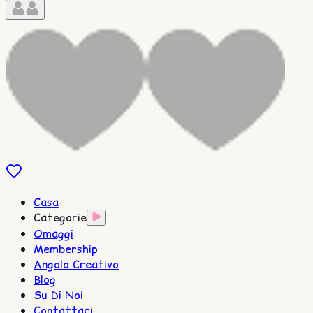
Casa
Categorie
Omaggi
Membership
Angolo Creativo
Blog
Su Di Noi
Contattaci