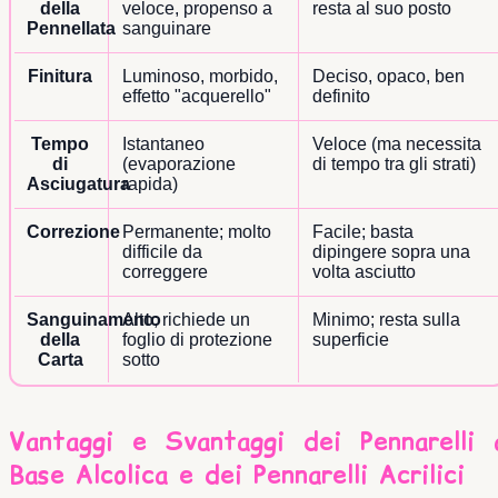
della
veloce, propenso a
resta al suo posto
Pennellata
sanguinare
Finitura
Luminoso, morbido,
Deciso, opaco, ben
effetto "acquerello"
definito
Tempo
Istantaneo
Veloce (ma necessita
di
(evaporazione
di tempo tra gli strati)
Asciugatura
rapida)
Correzione
Permanente; molto
Facile; basta
difficile da
dipingere sopra una
correggere
volta asciutto
Sanguinamento
Alto; richiede un
Minimo; resta sulla
della
foglio di protezione
superficie
Carta
sotto
Vantaggi e Svantaggi dei Pennarelli 
Base Alcolica e dei Pennarelli Acrilici