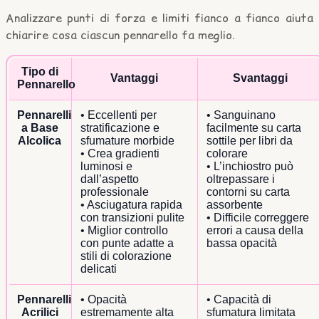
Analizzare punti di forza e limiti fianco a fianco aiuta
chiarire cosa ciascun pennarello fa meglio.
Tipo di
Vantaggi
Svantaggi
Pennarello
Pennarelli
• Eccellenti per
• Sanguinano
a Base
stratificazione e
facilmente su carta
Alcolica
sfumature morbide
sottile per libri da
• Crea gradienti
colorare
luminosi e
• L’inchiostro può
dall’aspetto
oltrepassare i
professionale
contorni su carta
• Asciugatura rapida
assorbente
con transizioni pulite
• Difficile correggere
• Miglior controllo
errori a causa della
con punte adatte a
bassa opacità
stili di colorazione
delicati
Pennarelli
• Opacità
• Capacità di
Acrilici
estremamente alta
sfumatura limitata