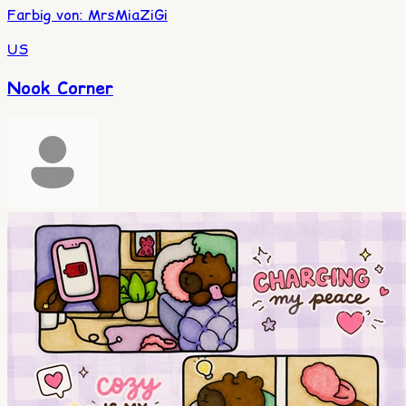
Farbig von
:
MrsMiaZiGi
US
Nook Corner