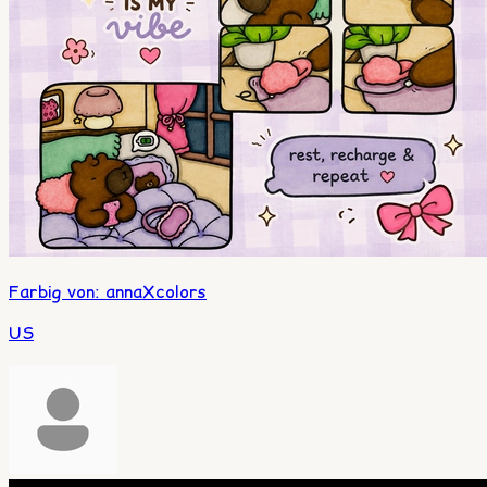
Farbig von
:
annaXcolors
US