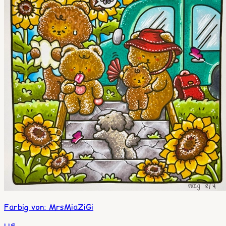
Farbig von
:
MrsMiaZiGi
US