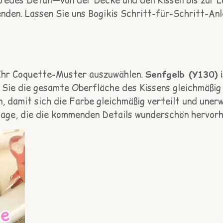
Jedes Detail—von der Decke und den Kissen bis zur 
nden. Lassen Sie uns Bogikis Schritt-für-Schritt-An
r Ihr Coquette-Muster auszuwählen.
Senfgelb (Y130)
i
 Sie die gesamte Oberfläche des Kissens gleichmäßig 
n, damit sich die Farbe gleichmäßig verteilt und une
dlage, die die kommenden Details wunderschön hervorh